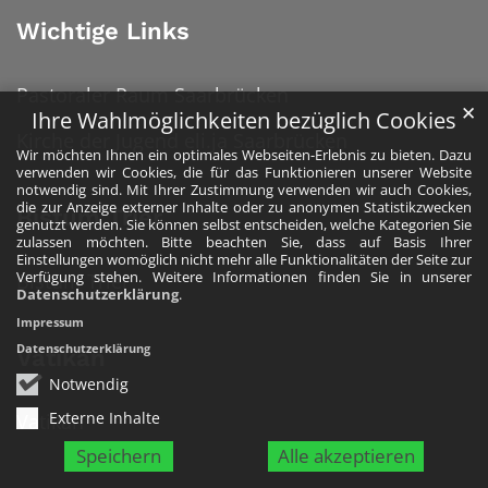
Wichtige Links
Pastoraler Raum Saarbrücken
✕
Ihre Wahlmöglichkeiten bezüglich Cookies
Kirche der Jugend eli.ja Saarbrücken
Wir möchten Ihnen ein optimales Webseiten-Erlebnis zu bieten. Dazu
verwenden wir Cookies, die für das Funktionieren unserer Website
notwendig sind. Mit Ihrer Zustimmung verwenden wir auch Cookies,
die zur Anzeige externer Inhalte oder zu anonymen Statistikzwecken
Bistum Trier
genutzt werden. Sie können selbst entscheiden, welche Kategorien Sie
zulassen möchten. Bitte beachten Sie, dass auf Basis Ihrer
Einstellungen womöglich nicht mehr alle Funktionalitäten der Seite zur
Verfügung stehen. Weitere Informationen finden Sie in unserer
Bistum Trier
Datenschutzerklärung
.
Impressum
Datenschutzerklärung
Vatikan
Notwendig
Externe Inhalte
Vatikan
Speichern
Alle akzeptieren