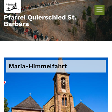
Zum Inhalt springen
Pfarrei Quierschied St.
Barbara
Maria-Himmelfahrt