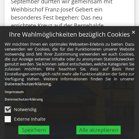
September durften wir gemeinsam mit
Weihbischof Franz-Josef Gebert ein
besonderes Fest begehen: Das neu
errichtete Kreuz auf der Bergehalde
✕
Göttelborn wurde feierlich ...
Ihre Wahlmöglichkeiten bezüglich Cookies
Wir möchten Ihnen ein optimales Webseiten-Erlebnis zu bieten. Dazu
verwenden wir Cookies, die für das Funktionieren unserer Website
Mehr
notwendig sind. Mit Ihrer Zustimmung verwenden wir auch Cookies,
die zur Anzeige externer Inhalte oder zu anonymen Statistikzwecken
genutzt werden. Sie können selbst entscheiden, welche Kategorien Sie
zulassen möchten. Bitte beachten Sie, dass auf Basis Ihrer
Einstellungen womöglich nicht mehr alle Funktionalitäten der Seite zur
Verfügung stehen. Weitere Informationen finden Sie in unserer
Datenschutzerklärung
.
Impressum
Datenschutzerklärung
Notwendig
Externe Inhalte
Speichern
Alle akzeptieren