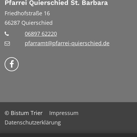
Pfarrei Quierschied St. Barbara
Friedhofstraße 16
66287
Quierschied
06897 62220
pfarramt@pfarrei-quierschied.de
Bistum Trier auf Facebook
© Bistum Trier
Impressum
Datenschutzerklärung