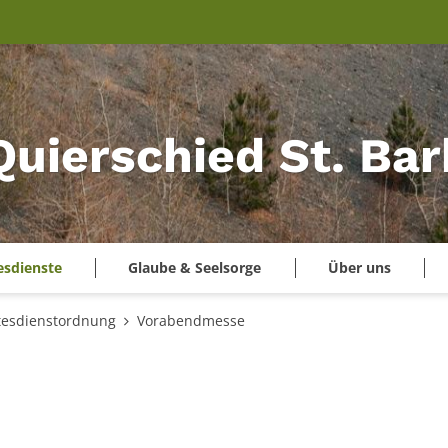
Quierschied St. Ba
esdienste
Glaube & Seelsorge
Über uns
tesdienstordnung
Vorabendmesse