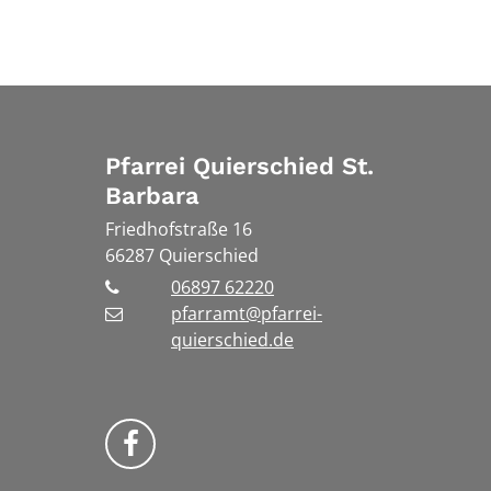
Pfarrei Quierschied St.
Barbara
Friedhofstraße 16
66287
Quierschied
06897 62220
pfarramt@pfarrei-
quierschied.de
Bistum Trier auf Facebook