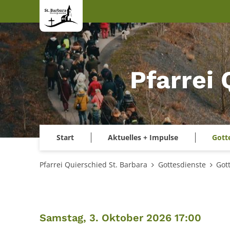
Zum Inhalt springen
Pfarrei 
Start
Aktuelles + Impulse
Gott
Pfarrei Quierschied St. Barbara
Gottesdienste
Got
:
Samstag, 3. Oktober 2026 17:00