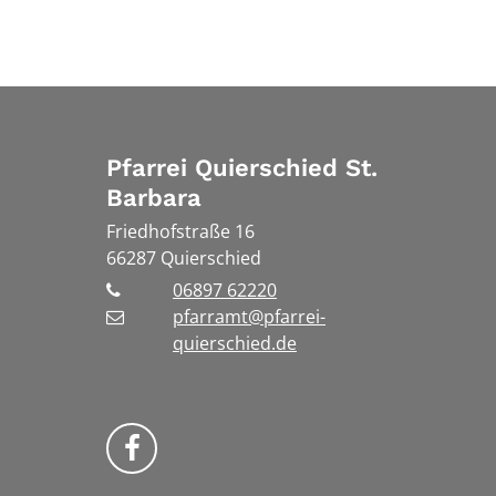
Pfarrei Quierschied St.
Barbara
Friedhofstraße 16
66287
Quierschied
06897 62220
pfarramt@pfarrei-
quierschied.de
Bistum Trier auf Facebook