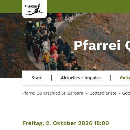
Zum Inhalt springen
Pfarrei 
Start
Aktuelles + Impulse
Gott
Pfarrei Quierschied St. Barbara
Gottesdienste
Got
:
Freitag, 2. Oktober 2026 18:00