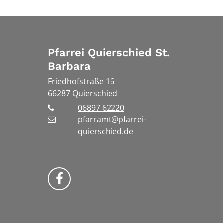
Pfarrei Quierschied St.
Barbara
Friedhofstraße 16
66287
Quierschied
06897 62220
pfarramt@pfarrei-
quierschied.de
Bistum Trier auf Facebook