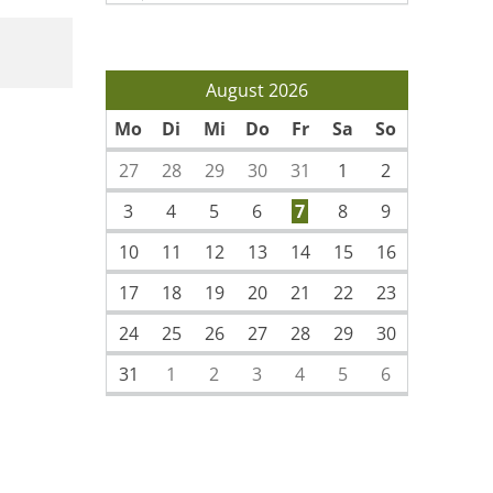
August 2026
Mo
Di
Mi
Do
Fr
Sa
So
27
28
29
30
31
1
2
3
4
5
6
7
8
9
10
11
12
13
14
15
16
17
18
19
20
21
22
23
24
25
26
27
28
29
30
31
1
2
3
4
5
6