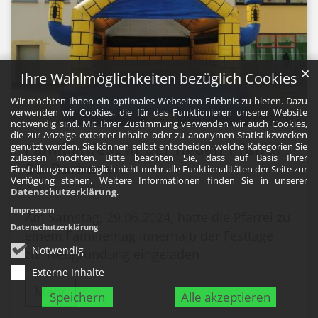
✕
Ihre Wahlmöglichkeiten bezüglich Cookies
Wir möchten Ihnen ein optimales Webseiten-Erlebnis zu bieten. Dazu
verwenden wir Cookies, die für das Funktionieren unserer Website
© -
notwendig sind. Mit Ihrer Zustimmung verwenden wir auch Cookies,
die zur Anzeige externer Inhalte oder zu anonymen Statistikzwecken
genutzt werden. Sie können selbst entscheiden, welche Kategorien Sie
Familienfest in der neuen Pfarrei
zulassen möchten. Bitte beachten Sie, dass auf Basis Ihrer
St. Barbara
Einstellungen womöglich nicht mehr alle Funktionalitäten der Seite zur
Verfügung stehen. Weitere Informationen finden Sie in unserer
7. August 2024
Datenschutzerklärung
.
Impressum
Am Samstag, 29.06.2024, hatte die Pfarrei zu
Datenschutzerklärung
einem Familientag innerhalb der Festtage
Notwendig
zur Neugründung eingeladen.
Externe Inhalte
Mehr
Speichern
Alle akzeptieren