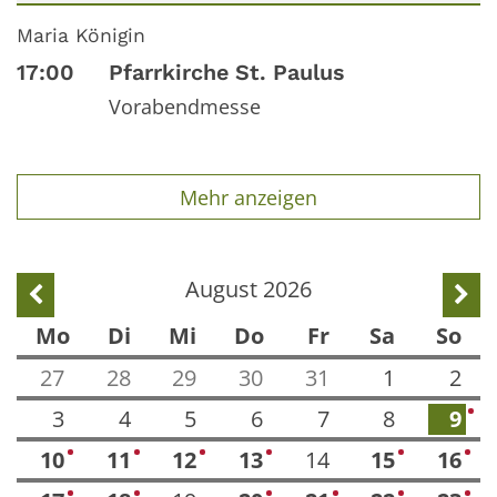
Datum: 22. August 2026
Maria Königin
17:00
Pfarrkirche St. Paulus
Vorabendmesse
Mehr anzeigen
August 2026
Vorherige Seite
Näch
Mo
Di
Mi
Do
Fr
Sa
So
27
28
29
30
31
1
2
3
4
5
6
7
8
9
1
10
11
12
13
14
15
16
2
3
1
2
2
1
1
1
2
1
1
2