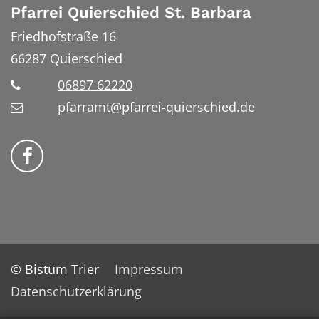
Pfarrei Quierschied St. Barbara
Friedhofstraße 16
66287
Quierschied
06897 62220
pfarramt@pfarrei-quierschied.de
Bistum Trier auf Facebook
© Bistum Trier
Impressum
Datenschutzerklärung