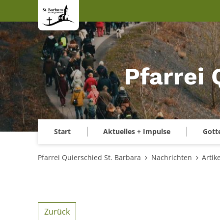
Zum Inhalt springen
Pfarrei 
Start
Aktuelles + Impulse
Gott
Pfarrei Quierschied St. Barbara
Nachrichten
Artike
Zurück