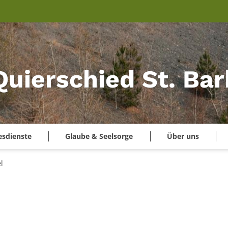
Quierschied St. Ba
esdienste
Glaube & Seelsorge
Über uns
l