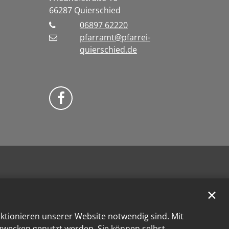
66287
Quierschied
06897 62220
pfarramt@pfarrei-
quierschied.de
Bistum Trier auf Facebook
✕
nktionieren unserer Website notwendig sind. Mit
kzwecken genutzt werden. Sie können selbst