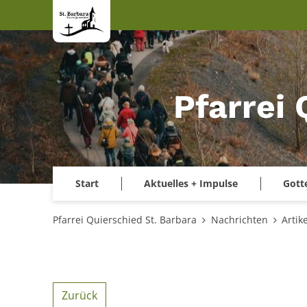
Zum Inhalt springen
Pfarrei 
Start
Aktuelles + Impulse
Gott
Pfarrei Quierschied St. Barbara
Nachrichten
Artike
Zurück