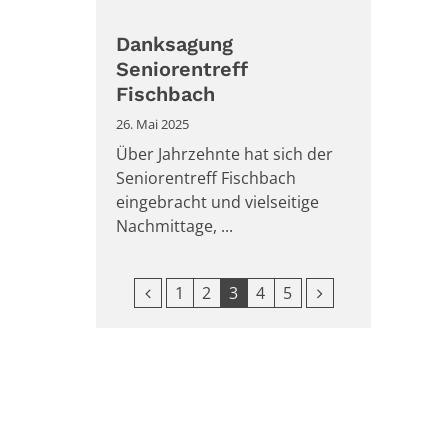
Danksagung
Seniorentreff
Fischbach
26. Mai 2025
Über Jahrzehnte hat sich der
Seniorentreff Fischbach
eingebracht und vielseitige
Nachmittage, ...
Vorherige Seite
Nächste Seite
1
2
3
4
5