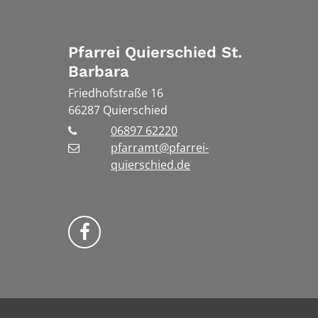
Pfarrei Quierschied St.
Barbara
Friedhofstraße 16
66287
Quierschied
06897 62220
pfarramt@pfarrei-
quierschied.de
Bistum Trier auf Facebook