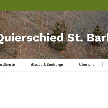
Quierschied St. Ba
esdienste
Glaube & Seelsorge
Über uns
l