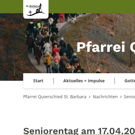
Zum Inhalt springen
Pfarrei 
Start
Aktuelles + Impulse
Gott
Pfarrei Quierschied St. Barbara
Nachrichten
Senio
Seniorentag am 17.04.2