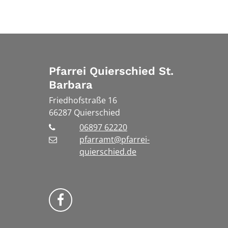
Pfarrei Quierschied St.
Barbara
Friedhofstraße 16
66287
Quierschied
06897 62220
pfarramt@pfarrei-
quierschied.de
Bistum Trier auf Facebook