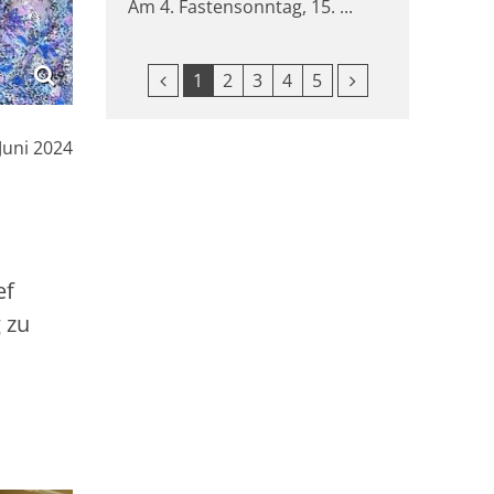
Am 4. Fastensonntag, 15. ...
Vorherige Seite
Nächste Seite
1
2
3
4
5
:
 Juni 2024
ef
 zu