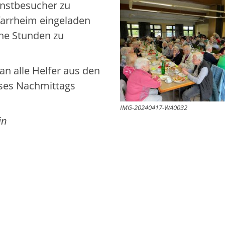
enstbesucher zu
farrheim eingeladen
he Stunden zu
an alle Helfer aus den
eses Nachmittags
IMG-20240417-WA0032
in